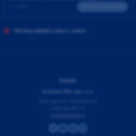
24. 9. 2026
Teoreticko - praktický kurz
Všechny události a akce v centru
Kontakty
Dentamed (ČR), spol. s r.o.
Pod Lipami 41, 130 00 Praha 3
(+420) 266 007 111
info@dentamed.cz