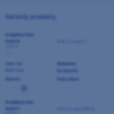
Varianty produktu
Produktové číslo
0245918
M+W LC-Liquid 1 l
0245918
Cena / ks
Dostupnost
Zjistit cenu
Na objednání
Počet ks
Cena celkem
-
Produktové číslo
0245917
M+W LC-Liquid 250 ml
0245917