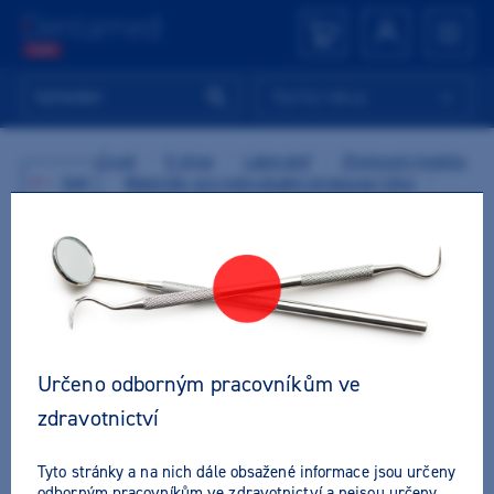
Rychlý nákup
Úvod
/
E-shop
/
Laboratoř
/
Zhotovení modelu
Zpět
/
Materiály pro individuální otiskovací lžíce
/
M+W LC-Liquid
Určeno odborným pracovníkům ve
zdravotnictví
Tyto stránky a na nich dále obsažené informace jsou určeny
odborným pracovníkům ve zdravotnictví a nejsou určeny