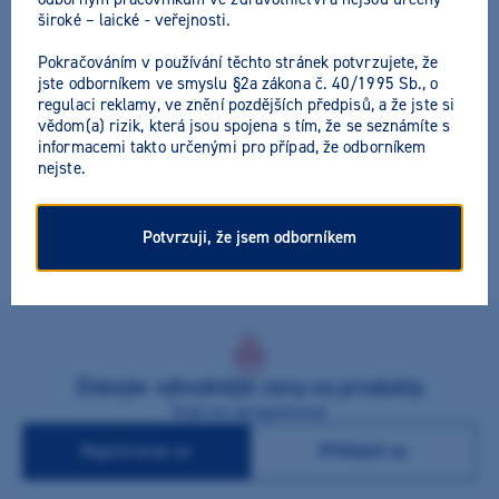
široké – laické - veřejnosti.
Pokračováním v používání těchto stránek potvrzujete, že
jste odborníkem ve smyslu §2a zákona č. 40/1995 Sb., o
regulaci reklamy, ve znění pozdějších předpisů, a že jste si
M+W LC-Liquid
vědom(a) rizik, která jsou spojena s tím, že se seznámíte s
informacemi takto určenými pro případ, že odborníkem
Výrobce:
M+W Dental
Všechny akční nabídky výrobce
nejste.
Čisticí kapalina k odstranění lepivé inhibiční vrstvy po vytvrzení
Potvrzuji, že jsem odborníkem
světlem.
Získejte výhodnější ceny na produkty
Stačí se zaregistrovat
Registrovat se
Přihlásit se