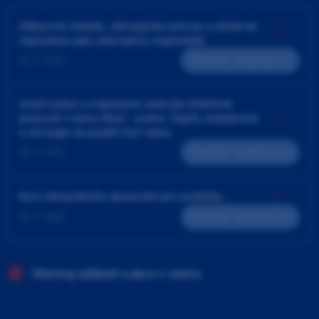
Adhezivní můstek, chirurgická extruze a záměrná
replantace jako alternativy implantátů
25. 9. 2026
Teoreticko - praktický kurz
4ruční práce a ergonomie aneb jak efektivně
pracovat v týmu lékař - sestra. Výplň, endodoncie
a chirurgie za použití čtyř rukou
23. 9. 2026
Teoreticko - praktický kurz
Kurz intraorálního skenování pro sestřičky
24. 9. 2026
Teoreticko - praktický kurz
Všechny události a akce v centru