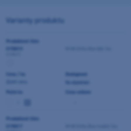
Varianty produktu
Produktové číslo
0198015
M+W Ortho Box bílá 1ks
0198015
Cena / ks
Dostupnost
Zjistit cenu
Na objednání
Počet ks
Cena celkem
-
Produktové číslo
0198017
M+W Ortho Box modrá 1ks