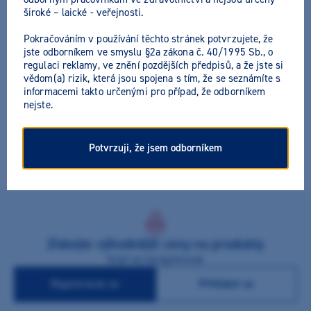
široké – laické - veřejnosti.
Pokračováním v používání těchto stránek potvrzujete, že
M+W Ortho Box
jste odborníkem ve smyslu §2a zákona č. 40/1995 Sb., o
regulaci reklamy, ve znění pozdějších předpisů, a že jste si
vědom(a) rizik, která jsou spojena s tím, že se seznámíte s
Výrobce:
M+W Dental
Všechny akční nabídky výrobce
informacemi takto určenými pro případ, že odborníkem
nejste.
Pevná plastová krabička na ortodontické aparáty, protetické
práce a jiné, s otvory pro vzduch. Rozměry 80 x 80 x 43 mm (š
Potvrzuji, že jsem odborníkem
x d x v).
Získejte výhodnější ceny na produkty
Stačí se zaregistrovat
Registrovat se
Přihlásit se