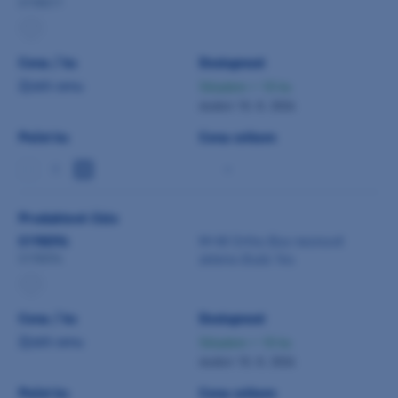
0198017
Cena / ks
Dostupnost
Zjistit cenu
Skladem > 10 ks
dodání 10. 8. 2026
Počet ks
Cena celkem
-
Produktové číslo
0198096
M+W Ortho Box neonově
zeleno-žlutá 1ks
0198096
Cena / ks
Dostupnost
Zjistit cenu
Skladem > 10 ks
dodání 10. 8. 2026
Počet ks
Cena celkem