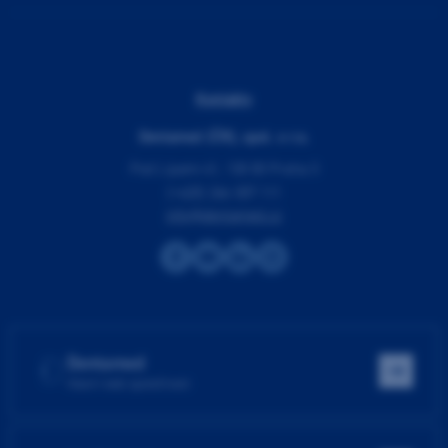
Kontakty
Dentamed (ČR), spol. s r.o.
Pod Lipami 41, 130 00 Praha 3
(+420) 266 007 111
info@dentamed.cz
Dentamed
Hlavní web společnosti