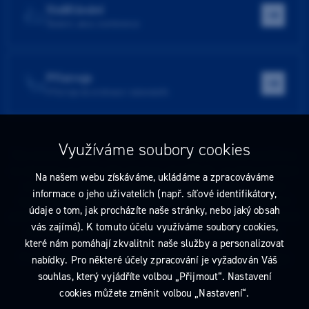
Vzdělávání
Školení, akce, konference
Přístroje
Přístroje do ordinace i laboratoře
Využíváme soubory cookies
Tato stránka obsahuje reklamu na zdravotnický prostředek zaměřenou
na odborníky ve smyslu §2a zákona č. 40/1995 Sb., ve znění pozdějších
Na našem webu získáváme, ukládáme a zpracováváme
předpisů. Nejste-li takovým odborníkem, neprodleně tyto stránky
informace o jeho uživatelích (např. síťové identifikátory,
opusťte. Obsah tohoto sdělení není nabídkou (návrhem) na uzavření
údaje o tom, jak procházíte naše stránky, nebo jaký obsah
jakékoliv smlouvy ani veřejnou nabídkou. Veškeré informace jsou pouze
vás zajímá). K tomuto účelu využíváme soubory cookies,
informativního charakteru a řídí se
pravidly reklamních sdělení
.
které nám pomáhají zkvalitnit naše služby a personalizovat
Prohlédnout si můžete také
obchodní podmínky
a
pravidla ochrany
nabídky. Pro některé účely zpracování je vyžadován Váš
osobních údajů
nebo upravte
nastavení cookies
.
souhlas, který vyjádříte volbou „Přijmout“. Nastavení
cookies můžete změnit volbou „Nastavení“.