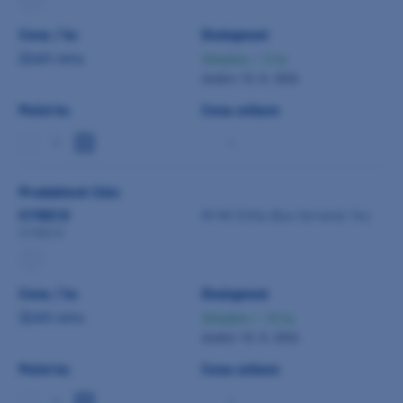
Cena / ks
Dostupnost
Zjistit cenu
Skladem > 5 ks
dodání 10. 8. 2026
Počet ks
Cena celkem
-
Produktové číslo
0198018
M+W Ortho Box červená 1ks
0198018
Cena / ks
Dostupnost
Zjistit cenu
Skladem > 10 ks
dodání 10. 8. 2026
Počet ks
Cena celkem
-