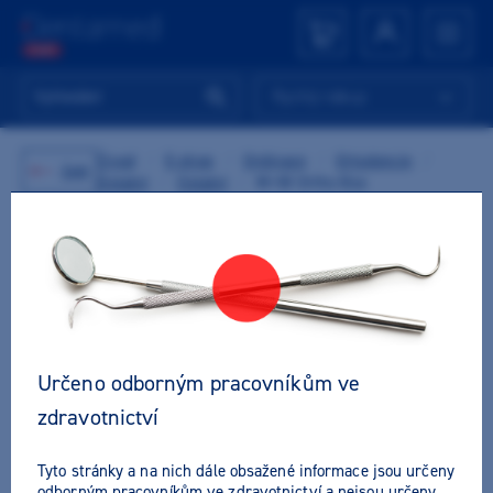
Rychlý nákup
Úvod
/
E-shop
/
Ordinace
/
Ortodoncie
/
Zpět
Ostatní
/
Ostatní
/
M+W Ortho Box
Určeno odborným pracovníkům ve
zdravotnictví
Tyto stránky a na nich dále obsažené informace jsou určeny
odborným pracovníkům ve zdravotnictví a nejsou určeny