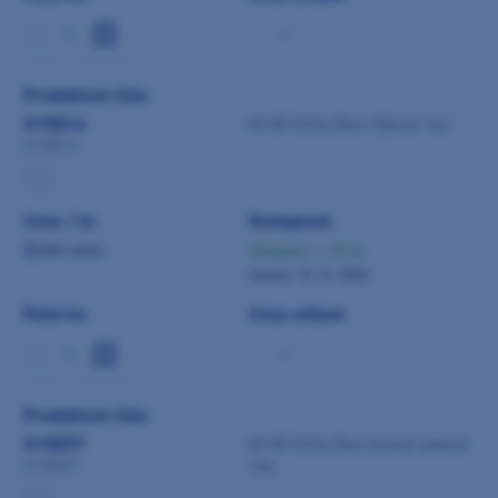
-
Produktové číslo
0198016
M+W Ortho Box růžová 1ks
0198016
Cena / ks
Dostupnost
Zjistit cenu
Skladem > 10 ks
dodání 10. 8. 2026
Počet ks
Cena celkem
-
Produktové číslo
0198097
M+W Ortho Box tmavě zelená
1ks
0198097