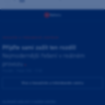
Nahoru
INOVAČNÍ A TRÉNINKOVÉ CENTRUM
Přijďte sami zažít ten rozdíl!
Nejmodernější řešení v reálném
provozu
Pondělí - Pátek 9:00 - 17:00
Více o Inovačním a tréninkovém centru
ZAJÍMAVÉ UDÁLOSTI V NAŠEM CENTRU