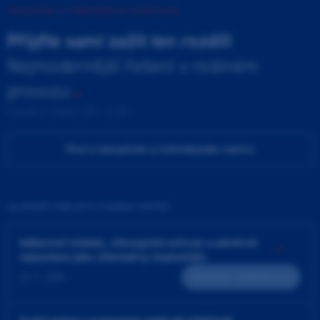
INOVAČNÍ A TRÉNINKOVÉ CENTRUM
Přijďte sami zažít ten rozdíl!
Nejmodernější řešení v reálném
provozu
Pondělí - Pátek 9:00 - 17:00
Více o Inovačním a tréninkovém centru
ZAJÍMAVÉ UDÁLOSTI V NAŠEM CENTRU
Adhezivní můstek, chirurgická extruze a záměrná
replantace jako alternativy implantátů
25. 9. 2026
Teoreticko - praktický kurz