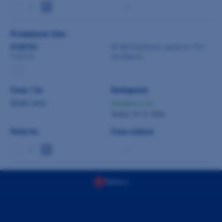
-
Produktové číslo
0100181
M+W Pontiform automix 10:1
A3 (50ml)
0100181
Cena / ks
Dostupnost
Zjistit cenu
Skladem 4 ks
dodání 10. 8. 2026
Počet ks
Cena celkem
-
Nahoru