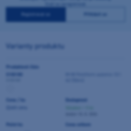
Stačí se zaregistrovat
Registrovat se
Přihlásit se
Varianty produktu
Produktové číslo
0100180
M+W Pontiform automix 10:1
A2 (50ml)
0100180
Cena / ks
Dostupnost
Zjistit cenu
Skladem > 5 ks
dodání 10. 8. 2026
Počet ks
Cena celkem