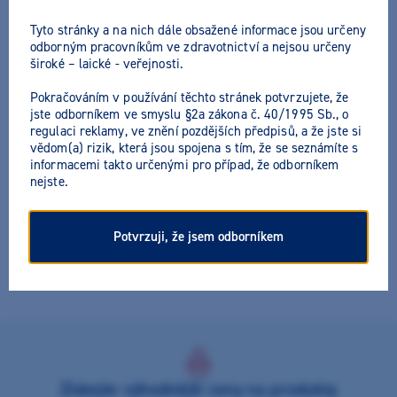
Tyto stránky a na nich dále obsažené informace jsou určeny
odborným pracovníkům ve zdravotnictví a nejsou určeny
široké – laické - veřejnosti.
Pokračováním v používání těchto stránek potvrzujete, že
M+W Pontiform automix 10:1
jste odborníkem ve smyslu §2a zákona č. 40/1995 Sb., o
regulaci reklamy, ve znění pozdějších předpisů, a že jste si
vědom(a) rizik, která jsou spojena s tím, že se seznámíte s
Výrobce:
M+W Dental
Všechny akční nabídky výrobce
informacemi takto určenými pro případ, že odborníkem
nejste.
K+B materiál pro krátkodobá i dlouhodobá provizoria.
Vyznačuje se vysokou pevností, pružností a odolností, nízkým
polymeračním smrštěním, stálostí barvy. Mísící poměr 10:1
Potvrzuji, že jsem odborníkem
optimalizuje množství použitého materiálu, provizorní náhradu
lze dokonale vyleštit. K dispozici v odstínech A2, A3.
Získejte výhodnější ceny na produkty