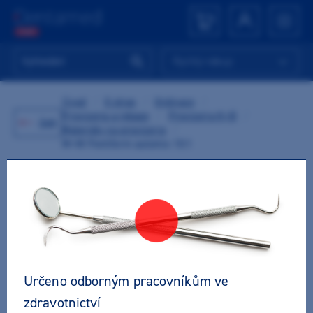
Rychlý nákup
Úvod
/
E-shop
/
Ordinace
/
Provizoria a rebaze
/
Provizoria K+B
/
Zpět
Materiály na provizoria
/
M+W Pontiform automix 10:1
Určeno odborným pracovníkům ve
zdravotnictví