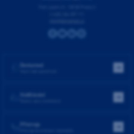
Pod Lipami 41, 130 00 Praha 3
(+420) 266 007 111
info@dentamed.cz
Dentamed
Hlavní web společnosti
Vzdělávání
Školení, akce, konference
Přístroje
Přístroje do ordinace i laboratoře