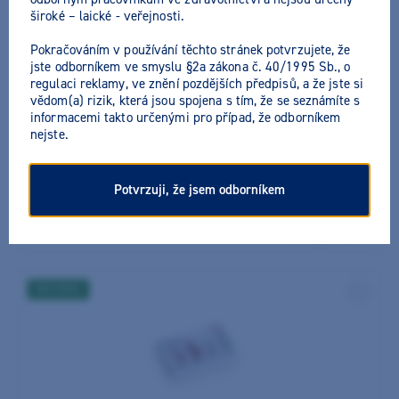
široké – laické - veřejnosti.
AKCE
Pokračováním v používání těchto stránek potvrzujete, že
jste odborníkem ve smyslu §2a zákona č. 40/1995 Sb., o
regulaci reklamy, ve znění pozdějších předpisů, a že jste si
vědom(a) rizik, která jsou spojena s tím, že se seznámíte s
informacemi takto určenými pro případ, že odborníkem
nejste.
GC Initial MC INside IN-47 Sienna 20 g 870147
Potvrzuji, že jsem odborníkem
Výrobce:
GC
Na objednání
NOVINKA