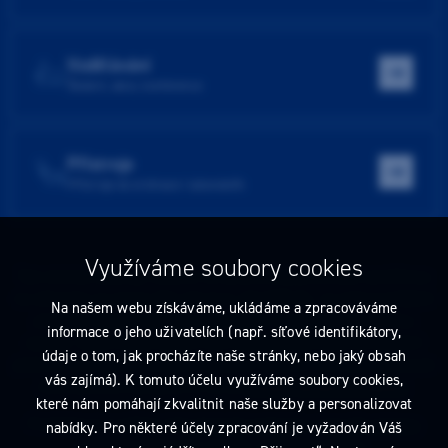
Vzdělávání
Školení, akce, konference
Přístroje
Přístroje do ordinace i laboratoře
Využíváme soubory cookies
Tato stránka obsahuje reklamu na zdravotnický prostředek zaměřenou
na odborníky ve smyslu §2a zákona č. 40/1995 Sb., ve znění pozdějších
Na našem webu získáváme, ukládáme a zpracováváme
předpisů. Nejste-li takovým odborníkem, neprodleně tyto stránky
informace o jeho uživatelích (např. síťové identifikátory,
opusťte. Obsah tohoto sdělení není nabídkou (návrhem) na uzavření
údaje o tom, jak procházíte naše stránky, nebo jaký obsah
jakékoliv smlouvy ani veřejnou nabídkou. Veškeré informace jsou pouze
vás zajímá). K tomuto účelu využíváme soubory cookies,
informativního charakteru a řídí se
pravidly reklamních sdělení
.
které nám pomáhají zkvalitnit naše služby a personalizovat
Prohlédnout si můžete také
obchodní podmínky
a
pravidla ochrany
nabídky. Pro některé účely zpracování je vyžadován Váš
osobních údajů
nebo upravte
nastavení cookies
.