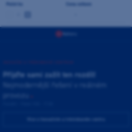
Počet ks
Cena celkem
-
Nahoru
INOVAČNÍ A TRÉNINKOVÉ CENTRUM
Přijďte sami zažít ten rozdíl!
Nejmodernější řešení v reálném
provozu
Pondělí - Pátek 9:00 - 17:00
Více o Inovačním a tréninkovém centru