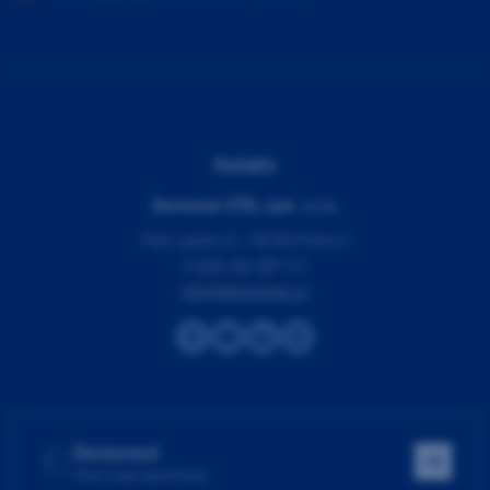
Kontakty
Dentamed (ČR), spol. s r.o.
Pod Lipami 41, 130 00 Praha 3
(+420) 266 007 111
info@dentamed.cz
Dentamed
Hlavní web společnosti