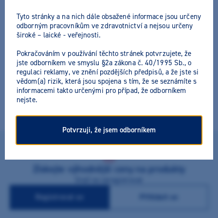
Tyto stránky a na nich dále obsažené informace jsou určeny
odborným pracovníkům ve zdravotnictví a nejsou určeny
široké – laické - veřejnosti.
M+W Zubní vlákno
Pokračováním v používání těchto stránek potvrzujete, že
jste odborníkem ve smyslu §2a zákona č. 40/1995 Sb., o
regulaci reklamy, ve znění pozdějších předpisů, a že jste si
Výrobce:
M+W Dental
Všechny akční nabídky výrobce
vědom(a) rizik, která jsou spojena s tím, že se seznámíte s
informacemi takto určenými pro případ, že odborníkem
Pevné zubní vlákno se zařízením pro snadné odřezávání,
nejste.
mátová příchuť.
Potvrzuji, že jsem odborníkem
Získejte výhodnější ceny na produkty
Stačí se zaregistrovat
Registrovat se
Přihlásit se