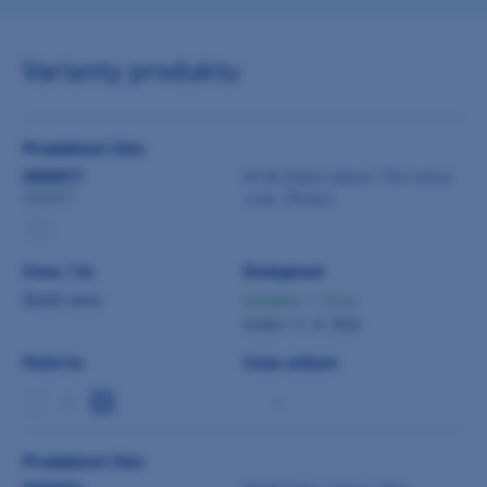
Varianty produktu
Produktové číslo
0000877
M+W Zubní vlákno 15m lehce
vosk. (Riser)
0000877
Cena / ks
Dostupnost
Zjistit cenu
Skladem > 10 ks
dodání 11. 8. 2026
Počet ks
Cena celkem
-
Produktové číslo