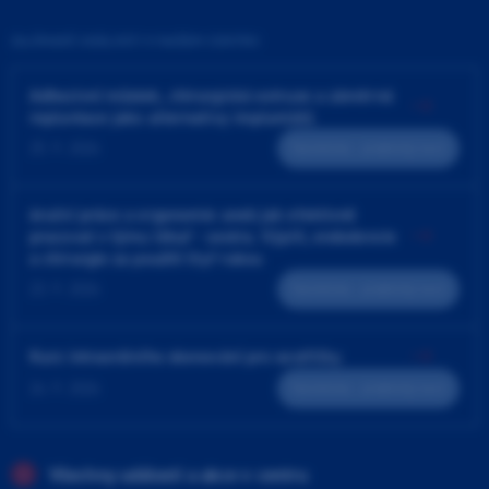
ZAJÍMAVÉ UDÁLOSTI V NAŠEM CENTRU
Adhezivní můstek, chirurgická extruze a záměrná
replantace jako alternativy implantátů
25. 9. 2026
Teoreticko - praktický kurz
4ruční práce a ergonomie aneb jak efektivně
pracovat v týmu lékař - sestra. Výplň, endodoncie
a chirurgie za použití čtyř rukou
23. 9. 2026
Teoreticko - praktický kurz
Kurz intraorálního skenování pro sestřičky
24. 9. 2026
Teoreticko - praktický kurz
Všechny události a akce v centru