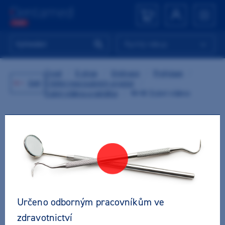
Rychlý nákup
Úvod
/
E-shop
/
Ordinace
/
Profylaxe
/
Zpět
Čištění mezizubních prostor
/
Zubní vlákna a párátka
/
M+W Zubní vlákno
Určeno odborným pracovníkům ve
zdravotnictví