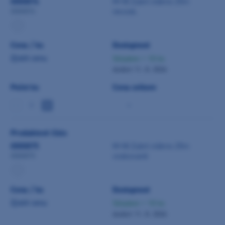
0000876
M+W Zubní vlákno 25m
nevosk.
0000876
Cena / ks
Dostupnost
Zjistit cenu
Skladem > 10 ks
dodání 11. 8. 2026
Počet ks
Cena celkem
-
Produktové číslo
0000875
M+W Zubní vlákno 25m
voskované
0000875
Cena / ks
Dostupnost
Zjistit cenu
Skladem > 10 ks
dodání 11. 8. 2026