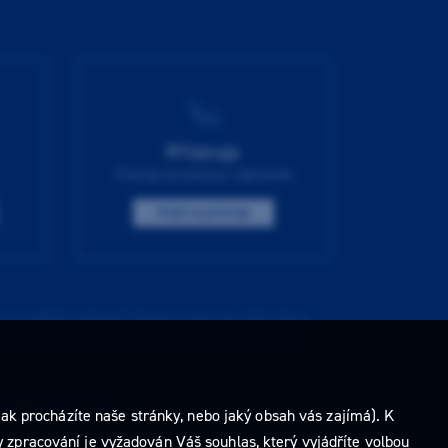
Přístroje
Přístroje do ordinace i laboratoře
Přejít na přístroje
í pozdějších předpisů. Nejste-li takovým odborníkem,
ídkou. Veškeré informace jsou pouze informativního
e
nastavení cookies
.
ak procházíte naše stránky, nebo jaký obsah vás zajímá). K
 zpracování je vyžadován Váš souhlas, který vyjádříte volbou