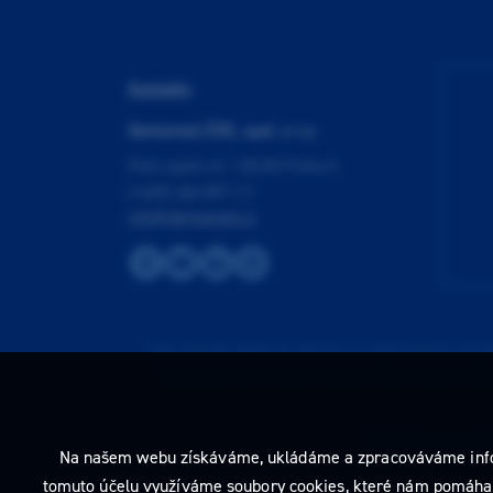
Kontakty
Dentamed (ČR), spol. s r.o.
Pod Lipami 41, 130 00 Praha 3
(+420) 266 007 111
info@dentamed.cz
Tato stránka obsahuje reklamu na zdravotnický prost
neprodleně tyto stránky opusťte. Obsah tohoto sdě
Prohlédnout si můž
Na našem webu získáváme, ukládáme a zpracováváme informac
tomuto účelu využíváme soubory cookies, které nám pomáhají 