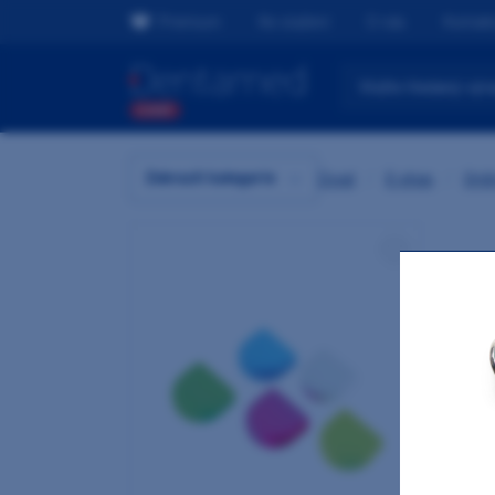
Premium
Ke stažení
O nás
Kontak
Zobrazit kategorie
Úvod
/
E-shop
/
Ordi