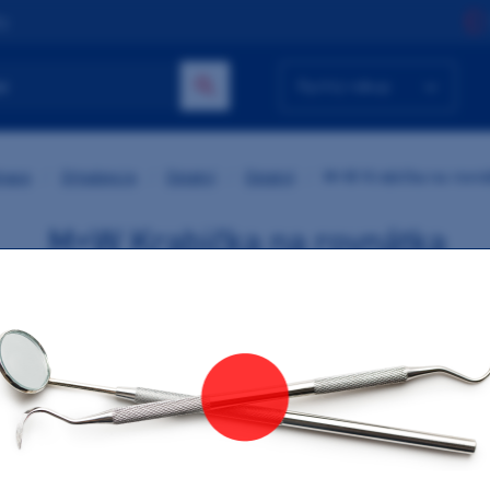
ty
Rychlý nákup
nace
/
Ortodoncie
/
Ostatní
/
Ostatní
/
M+W Krabička na rovná
M+W Krabička na rovnátka
Výrobce:
M+W Dental
Krabička na rovnátka z odolného plastu o rozměru 78x73x3
objednání je 10ks, barvy nelze kombinovat.