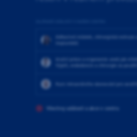
ZAJÍMAVÉ UDÁLOSTI V NAŠEM CENTRU
Adhezivní můstek, chirurgická extruze 
implantátů
4ruční práce a ergonomie aneb jak efekt
Výplň, endodoncie a chirurgie za použit
Kurz intraorálního skenování pro sestři
Všechny události a akce v centru