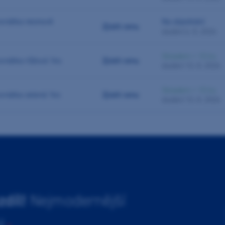
ovnátka neonově
Na objednání
Zjistit cenu
dodání 6. 8. 2026
Skladem > 10 ks
vnátka růžová 1ks
Zjistit cenu
dodání 10. 8. 2026
Skladem > 10 ks
vnátka zelená 1ks
Zjistit cenu
dodání 10. 8. 2026
zdíl!
Nejmodernější
u