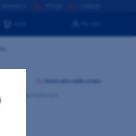
Dentamed.cz
Přístroje
Vzdělávání
Můj účet
Košík
tka
Všechny akční nabídky výrobce
0mm. Minimální množství pro