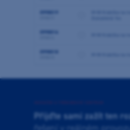
0998019
M+W Krabička na r
žlutozelená 1ks
0998019
0998016
M+W Krabička na ro
0998016
0998018
M+W Krabička na ro
0998018
INOVAČNÍ A TRÉNINKOVÉ CENTRUM
Přijďte sami zažít ten ro
řešení v reálném provoz