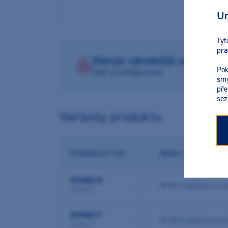
Ur
Tyt
pra
Získejte výhodnější ceny na pr
Pok
Stačí se zaregistrovat
smy
pře
sez
Varianty produktu
Produktové číslo
Název / barva / var
0998015
M+W Krabička na ro
0998015
0998017
M+W Krabička na r
0998017