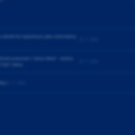
a záměrná replantace jako alternativy
25. 9. 2026
ivně pracovat v týmu lékař - sestra.
23. 9. 2026
í čtyř rukou
čky
24. 9. 2026