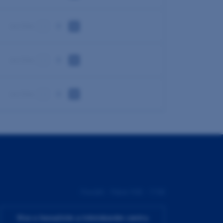
min 10 ks
min 10 ks
min 10 ks
Pondělí - Pátek 9:00 - 17:00
Více o Inovačním a tréninkovém centru