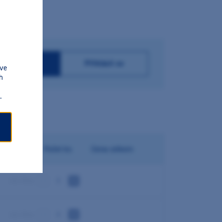
.
istrovat se
Přihlásit se
 ve
h
.
Počet ks
Cena celkem
min 10 ks
min 10 ks