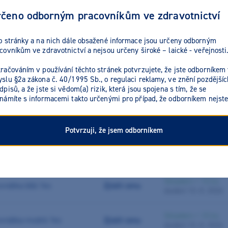
čeno odborným pracovníkům ve zdravotnictví
o stránky a na nich dále obsažené informace jsou určeny odborným
covníkům ve zdravotnictví a nejsou určeny široké – laické - veřejnosti
odukty
Reg
račováním v používání těchto stránek potvrzujete, že jste odborníkem
slu §2a zákona č. 40/1995 Sb., o regulaci reklamy, ve znění pozdějšíc
dpisů, a že jste si vědom(a) rizik, která jsou spojena s tím, že se
námíte s informacemi takto určenými pro případ, že odborníkem nejste
Potvrzuji, že jsem odborníkem
ianta / balení
Cena / ks
Dostupnost
Skladem > 10 ks
vnátka bílá 1ks
Zjistit cenu
dodání 10. 8. 2026
Skladem > 10 ks
ovnátka modrá 1ks
Zjistit cenu
dodání 10. 8. 2026