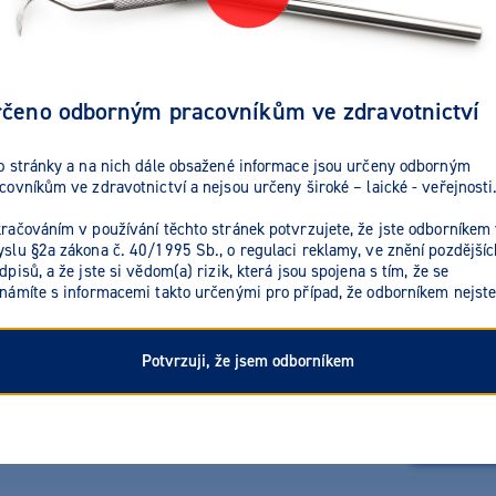
dodání 7. 8. 2026
čeno odborným pracovníkům ve zdravotnictví
o stránky a na nich dále obsažené informace jsou určeny odborným
covníkům ve zdravotnictví a nejsou určeny široké – laické - veřejnosti
račováním v používání těchto stránek potvrzujete, že jste odborníkem
slu §2a zákona č. 40/1995 Sb., o regulaci reklamy, ve znění pozdějšíc
dpisů, a že jste si vědom(a) rizik, která jsou spojena s tím, že se
námíte s informacemi takto určenými pro případ, že odborníkem nejste
Potvrzuji, že jsem odborníkem
odukty
Reg