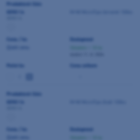
Produktové číslo
0098114
M+W MicroTips červené 100ks
0098114
Cena / ks
Dostupnost
Zjistit cenu
Skladem > 10 ks
dodání 11. 8. 2026
Počet ks
Cena celkem
-
Produktové číslo
0098116
M+W MicroTips žluté 100ks
0098116
Cena / ks
Dostupnost
Zjistit cenu
Skladem > 10 ks