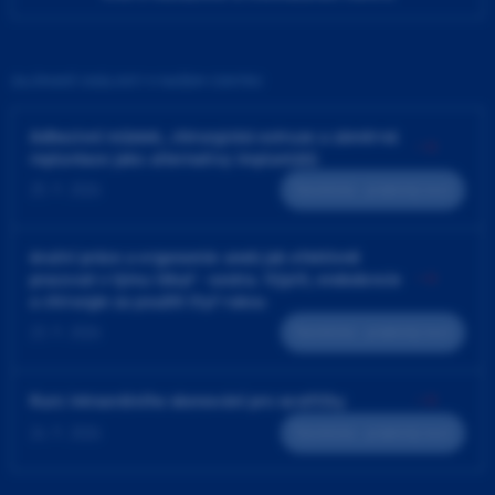
ZAJÍMAVÉ UDÁLOSTI V NAŠEM CENTRU
Adhezivní můstek, chirurgická extruze a záměrná
replantace jako alternativy implantátů
25. 9. 2026
Teoreticko - praktický kurz
4ruční práce a ergonomie aneb jak efektivně
pracovat v týmu lékař - sestra. Výplň, endodoncie
a chirurgie za použití čtyř rukou
23. 9. 2026
Teoreticko - praktický kurz
Kurz intraorálního skenování pro sestřičky
24. 9. 2026
Teoreticko - praktický kurz