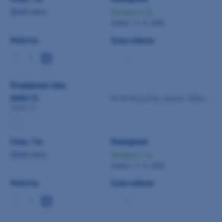
Zjistit cenu
Skladem 2 ks
dodání 11. 8. 2026
Počet ks
Cena celkem
-
Produktové číslo
0098115
M+W MicroTips zelené 100ks
0098115
Cena / ks
Dostupnost
Zjistit cenu
Skladem 1 ks
dodání 11. 8. 2026
Počet ks
Cena celkem
-