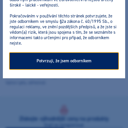
široké – laické - veřejnosti.
Pokračováním v používání těchto stránek potvrzujete, že
jste odborníkem ve smyslu §2a zákona č. 40/1995 Sb., o
regulaci reklamy, ve znění pozdějších předpisů, a že jste si
vědom(a) rizik, která jsou spojena s tím, že se seznámíte s
M+W MicroTips
informacemi takto určenými pro případ, že odborníkem
nejste.
Výrobce:
M+W Dental
Všechny akční nabídky výrobce
Potvrzuji, že jsem odborníkem
Miniaturní aplikátory (s chomáčky) s držákem štětečků
MicroTip (umělohmotný držák není sterilizovatelný) pro bodově
přesnou aplikaci tekutin a gelů (laky, podložky typu liner,
leptací gely, adheziva).
Získejte výhodnější ceny na produkty
Stačí se zaregistrovat