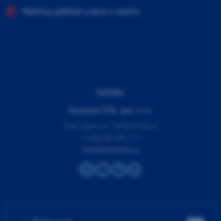
Všechny události a akce v centru
Kontakty
Dentamed (ČR), spol. s r.o.
Pod Lipami 41, 130 00 Praha 3
(+420) 266 007 111
info@dentamed.cz