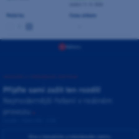
dodání 11. 8. 2026
Počet ks
Cena celkem
-
Nahoru
INOVAČNÍ A TRÉNINKOVÉ CENTRUM
Přijďte sami zažít ten rozdíl!
Nejmodernější řešení v reálném
provozu
Pondělí - Pátek 9:00 - 17:00
Více o Inovačním a tréninkovém centru