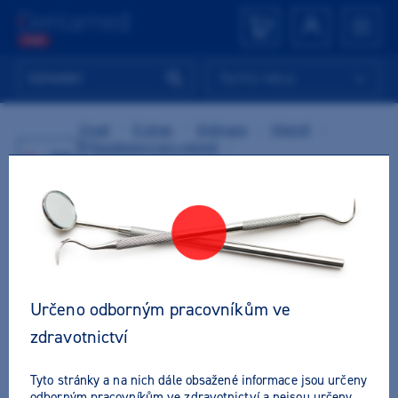
Rychlý nákup
Úvod
/
E-shop
/
Ordinace
/
Výplně
/
Příslušenství pro výplně
/
Zpět
Aplikátory, míchací pomůcky
/
Aplikační štětečky, kanyly
/
M+W MicroTips
TIP
Určeno odborným pracovníkům ve
zdravotnictví
Tyto stránky a na nich dále obsažené informace jsou určeny
odborným pracovníkům ve zdravotnictví a nejsou určeny