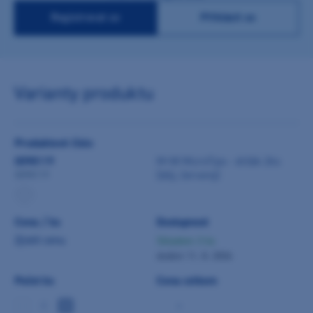
Registrovat se
Přihlásit se
Varianty produktu
Produktové číslo
0098119
M+W MicroTips - držák 2ks
(bílý, červený)
0098119
Cena / ks
Dostupnost
Zjistit cenu
Skladem 3 ks
dodání 11. 8. 2026
Počet ks
Cena celkem
-