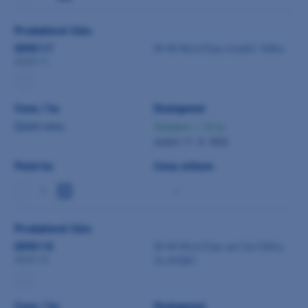
Produktové číslo
0098117
M+W MicroTips modré 100ks
0098117
Cena / ks
Dostupnost
Zjistit cenu
Skladem > 10 ks
dodání 11. 8. 2026
Počet ks
Cena celkem
-
Produktové číslo
0098118
M+W MicroTips set (4x100ks,
2x držák)
0098118
Cena / ks
Dostupnost