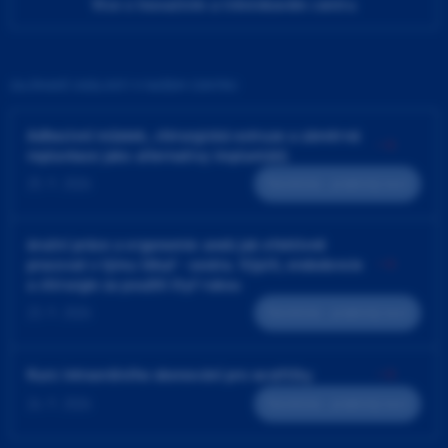
Více o Inovačním a tréninkovém centru
ZAJÍMAVÉ UDÁLOSTI V NAŠEM CENTRU
Adhezivní můstek, chirurgická extruze a záměrná
replantace jako alternativy implantátů
25. 9. 2026
Teoreticko - praktický kurz
4ruční práce a ergonomie aneb jak efektivně
pracovat v týmu lékař - sestra. Výplň, endodoncie
a chirurgie za použití čtyř rukou
23. 9. 2026
Teoreticko - praktický kurz
Kurz intraorálního skenování pro sestřičky
24. 9. 2026
Teoreticko - praktický kurz