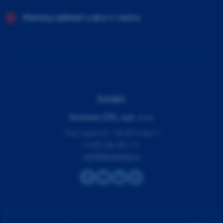
Všechny události a akce v centru
Kontakty
Dentamed (ČR), spol. s r.o.
Pod Lipami 41, 130 00 Praha 3
(+420) 266 007 111
info@dentamed.cz