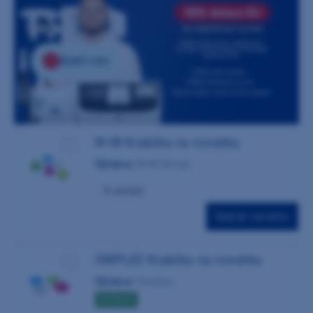
Zjistit více
M+W Krabička na rovnátka
Výrobce:
M+W Dental
5 variant
Vybrat variantu
SIMPLEE Krabička na rovnátka
Výrobce:
Simplee
NOVINKA