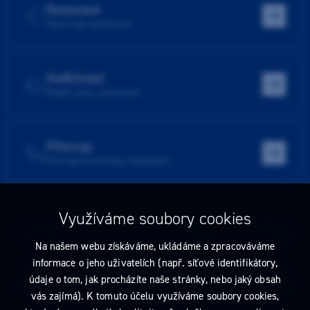
Dentamed
Hlavní web společnosti
Vzdělávání
Školení, akce, konference
Přístroje
Přístroje do ordinace i laboratoře
Využíváme soubory cookies
Tato stránka obsahuje reklamu na zdravotnický prostředek zaměřenou
na odborníky ve smyslu §2a zákona č. 40/1995 Sb., ve znění pozdějších
Na našem webu získáváme, ukládáme a zpracováváme
předpisů. Nejste-li takovým odborníkem, neprodleně tyto stránky
informace o jeho uživatelích (např. síťové identifikátory,
opusťte. Obsah tohoto sdělení není nabídkou (návrhem) na uzavření
údaje o tom, jak procházíte naše stránky, nebo jaký obsah
jakékoliv smlouvy ani veřejnou nabídkou. Veškeré informace jsou pouze
vás zajímá). K tomuto účelu využíváme soubory cookies,
informativního charakteru a řídí se
pravidly reklamních sdělení
.