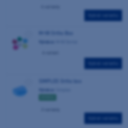
4 varianty
Vybrat variantu
M+W Ortho Box
Výrobce:
M+W Dental
6 variant
Vybrat variantu
SIMPLEE Ortho box
Výrobce:
Simplee
NOVINKA
3 varianty
Vybrat variantu