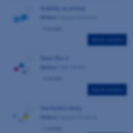
Krabička na protézy
Výrobce:
Dodavatel Dentamed
3 varianty
Vybrat variantu
Dento-Box II
Výrobce:
Hager Werken
3 varianty
Vybrat variantu
Vestibulární desky
Výrobce:
Dodavatel Dentamed
1 varianta