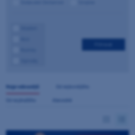
Dodavatel Dentamed
Simplee
Skladem
Akce
Novinka
Výprodej
nejprodávanější
od nejlevnějšího
od nejdražšího
abecedně