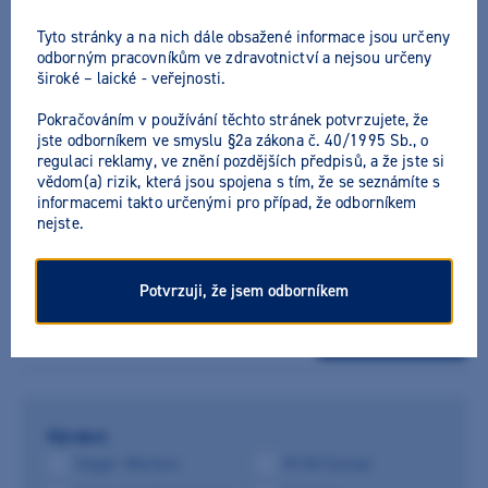
Tyto stránky a na nich dále obsažené informace jsou určeny
odborným pracovníkům ve zdravotnictví a nejsou určeny
SIMPLEE Krabička na rovnátka
široké – laické - veřejnosti.
Pokračováním v používání těchto stránek potvrzujete, že
Výrobce:
Simplee
jste odborníkem ve smyslu §2a zákona č. 40/1995 Sb., o
regulaci reklamy, ve znění pozdějších předpisů, a že jste si
Vybrat variantu
vědom(a) rizik, která jsou spojena s tím, že se seznámíte s
informacemi takto určenými pro případ, že odborníkem
nejste.
M+W Ortho Box
Potvrzuji, že jsem odborníkem
Výrobce:
M+W Dental
Vybrat variantu
Výrobci:
Hager Werken
M+W Dental