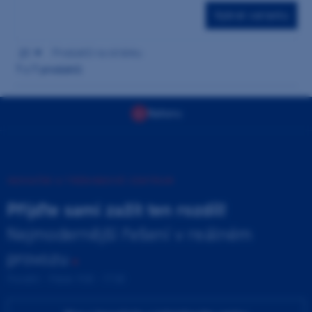
Vybrat variantu
21
produktů na stránku
7
z 7 produktů
Nahoru
INOVAČNÍ A TRÉNINKOVÉ CENTRUM
Přijďte sami zažít ten rozdíl!
Nejmodernější řešení v reálném
provozu
Pondělí - Pátek 9:00 - 17:00